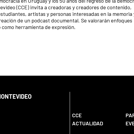
emocracia en Uruguay y los 50 años del regreso de la democ
evideo (CCE) invita a creadoras y creadores de contenido,
estudiantes, artistas y personas interesadas en la memoria 
creación de un podcast documental. Se valorarán enfoques
do como herramienta de expresión.
 MONTEVIDEO
CCE
PA
ACTUALIDAD
EV