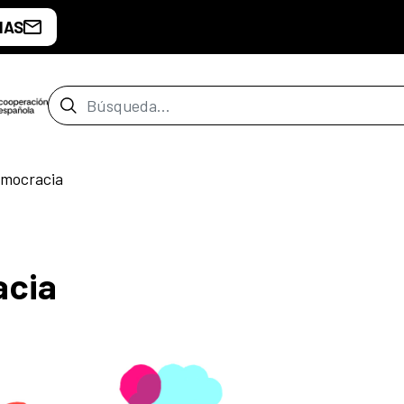
IAS
Barra de búsqueda
emocracia
acia