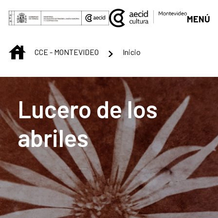
Saltar al contenido principal
MENÚ
INICIO
CCE - MONTEVIDEO
Inicio
Centro Cultural de M
Lucero de los
abriles