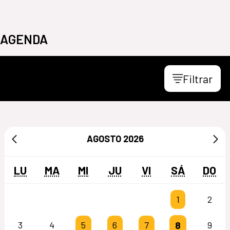
AGENDA
Filtrar
AGOSTO
2026
LU
MA
MI
JU
VI
SÁ
DO
1
2
8
3
4
5
6
7
9