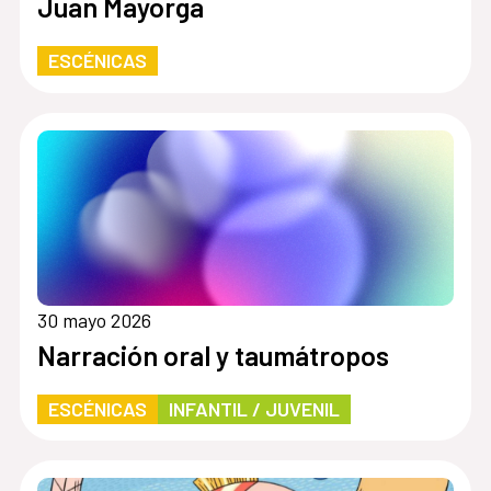
Juan Mayorga
ESCÉNICAS
30 mayo 2026
Narración oral y taumátropos
ESCÉNICAS
INFANTIL / JUVENIL