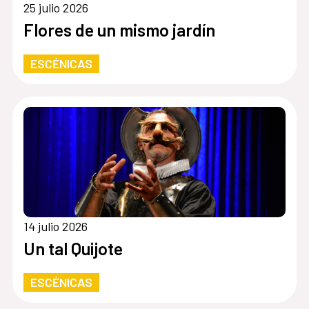
25 julio 2026
Flores de un mismo jardín
ESCÉNICAS
14 julio 2026
Un tal Quijote
ESCÉNICAS