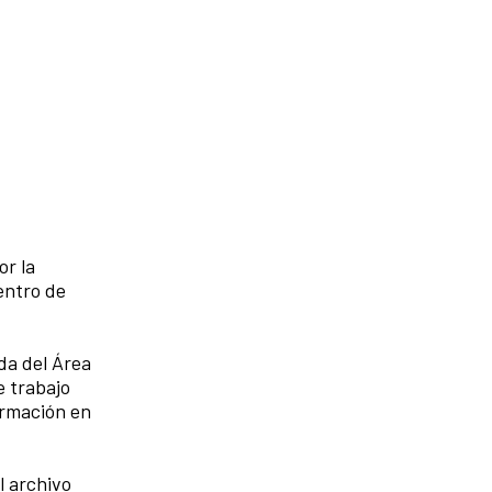
or la
entro de
da del Área
e trabajo
formación en
l archivo