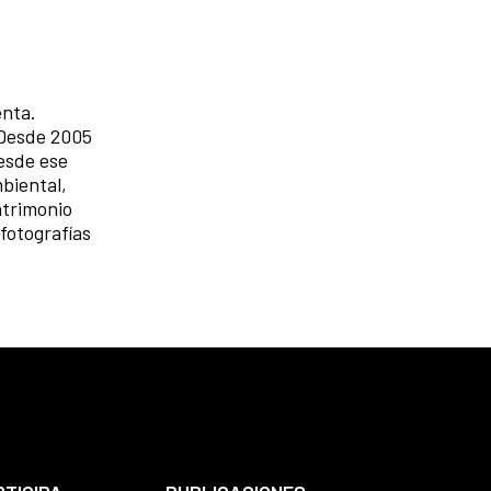
enta.
 Desde 2005
esde ese
mbiental,
atrimonio
fotografías