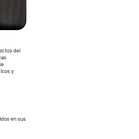
ectos del
cas
Se
icos y
ridos en sus