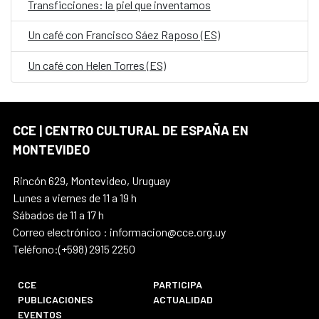
Transficciones: la piel que inventamos
Un café con Francisco Sáez Raposo (ES)
Un café con Helen Torres (ES)
CCE | CENTRO CULTURAL DE ESPAÑA EN
MONTEVIDEO
Rincón 629, Montevideo, Uruguay
Lunes a viernes de 11 a 19 h
Sábados de 11 a 17 h
Correo electrónico : informacion@cce.org.uy
Teléfono:(+598) 2915 2250
CCE
PARTICIPA
PUBLICACIONES
ACTUALIDAD
EVENTOS