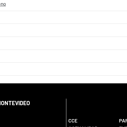
eno
 MONTEVIDEO
CCE
PA