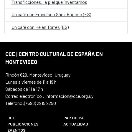
Transficciones: la piel que inventamos
Un café con Francisco Sáez Raposo (ES)
Un café con Helen Torres (ES)
CCE | CENTRO CULTURAL DE ESPAÑA EN
MONTEVIDEO
Rincón 629, Montevideo, Uruguay
Lunes a viernes de 11 a 19 h
Sábados de 11 a 17 h
Correo electrónico : informacion@cce.org.uy
Teléfono:(+598) 2915 2250
CCE
PARTICIPA
PUBLICACIONES
ACTUALIDAD
EVENTOS