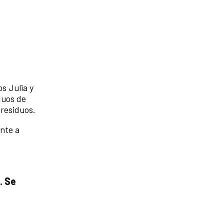
s Julia y
duos de
 residuos.
ente a
. Se