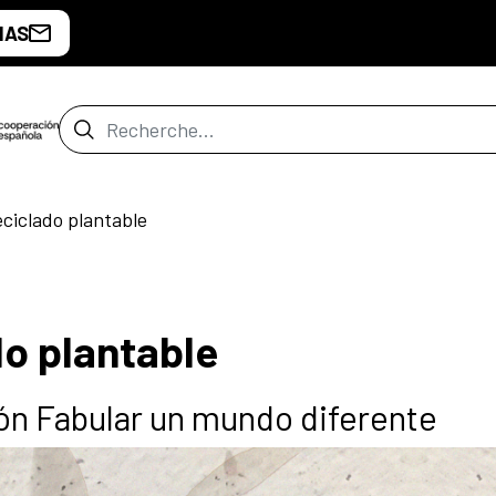
IAS
Barre de recherche
eciclado plantable
do plantable
ión Fabular un mundo diferente