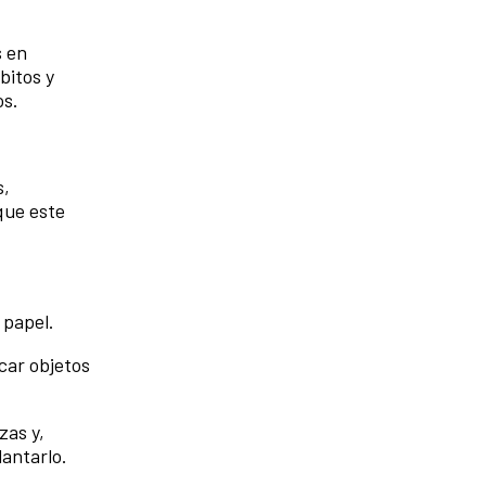
s en
bitos y
os.
s,
que este
 papel.
icar objetos
zas y,
lantarlo.