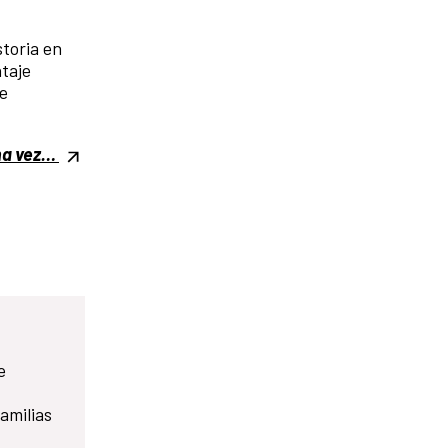
storia en
ntaje
ue
na vez…
e
amilias