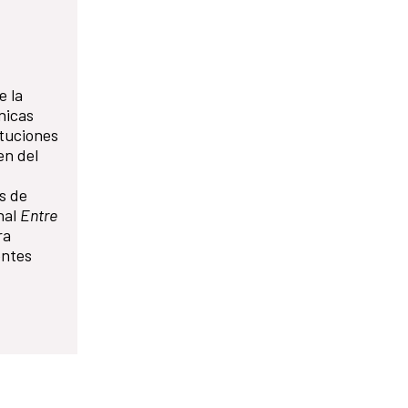
e la
nicas
ituciones
en del
s de
nal
Entre
ra
entes