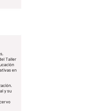
s,
el Taller
ducación
ativas en
zación.
al y su
acervo