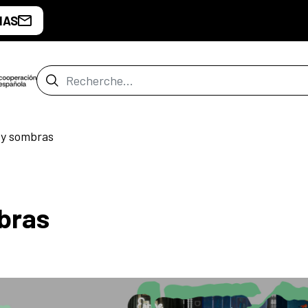
IAS
Barre de recherche
s y sombras
mbras