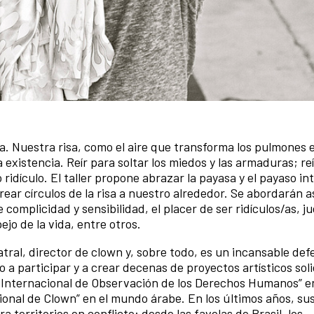
na. Nuestra risa, como el aire que transforma los pulmones 
 existencia. Reír para soltar los miedos y las armaduras; re
ridículo. El taller propone abrazar la payasa y el payaso in
ar círculos de la risa a nuestro alrededor. Se abordarán 
complicidad y sensibilidad, el placer de ser ridículos/as, j
jo de la vida, entre otros.
atral, director de clown y, sobre todo, es un incansable def
a participar y a crear decenas de proyectos artísticos sol
il Internacional de Observación de los Derechos Humanos” 
cional de Clown” en el mundo árabe. En los últimos años, su
territorios en conflicto: desde las favelas de Brasil, los