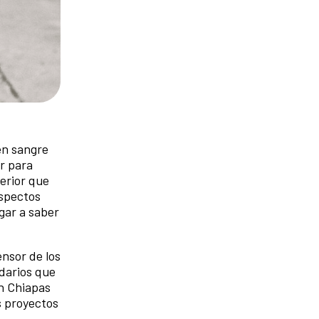
en sangre
ír para
terior que
aspectos
ugar a saber
ensor de los
idarios que
en Chiapas
s proyectos