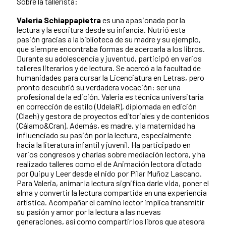
Sobre la tallerista:
Valeria Schiappapietra
es una apasionada por la
lectura y la escritura desde su infancia. Nutrió esta
pasión gracias a la biblioteca de su madre y su ejemplo,
que siempre encontraba formas de acercarla a los libros.
Durante su adolescencia y juventud, participó en varios
talleres literarios y de lectura. Se acercó a la facultad de
humanidades para cursar la Licenciatura en Letras, pero
pronto descubrió su verdadera vocación: ser una
profesional de la edición. Valeria es técnica universitaria
en corrección de estilo (UdelaR), diplomada en edición
(Claeh) y gestora de proyectos editoriales y de contenidos
(Cálamo&Cran). Además, es madre, y la maternidad ha
influenciado su pasión por la lectura, especialmente
hacia la literatura infantil y juvenil. Ha participado en
varios congresos y charlas sobre mediación lectora, y ha
realizado talleres como el de Animación lectora dictado
por Quipu y Leer desde el nido por Pilar Muñoz Lascano.
Para Valeria, animar la lectura significa darle vida, poner el
alma y convertir la lectura compartida en una experiencia
artística. Acompañar el camino lector implica transmitir
su pasión y amor por la lectura a las nuevas
generaciones, así como compartir los libros que atesora