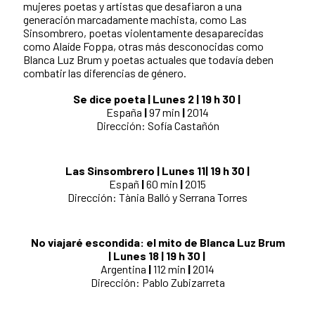
mujeres poetas y artistas que desafiaron a una
generación marcadamente machista, como Las
Sinsombrero, poetas violentamente desaparecidas
como Alaíde Foppa, otras más desconocidas como
Blanca Luz Brum y poetas actuales que todavía deben
combatir las diferencias de género.
Se dice poeta | Lunes 2 | 19 h 30 |
España
|
97 min
|
2014
Dirección: Sofía Castañón
Las Sinsombrero | Lunes 11| 19 h 30 |
Españ
|
60 min
|
2015
Dirección: Tània Balló y Serrana Torres
No viajaré escondida: el mito de Blanca Luz Brum
| Lunes 18 | 19 h 30 |
Argentina
|
112 min
|
2014
Dirección: Pablo Zubizarreta