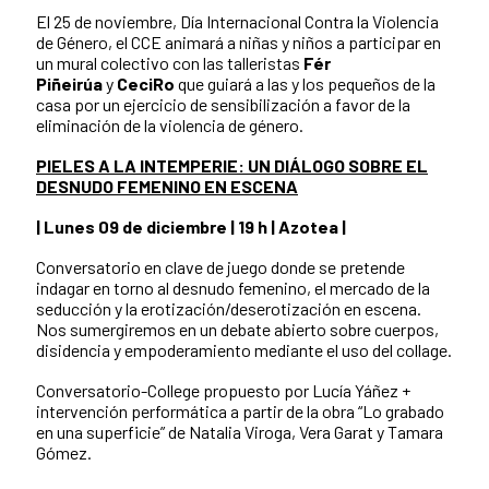
El 25 de noviembre, Día Internacional Contra la Violencia
de Género, el CCE animará a niñas y niños a participar en
un mural colectivo con las talleristas
Fér
Piñeirúa
y
CeciRo
que guiará a las y los pequeños de la
casa por un ejercicio de sensibilización a favor de la
eliminación de la violencia de género.
PIELES A LA INTEMPERIE: UN DIÁLOGO SOBRE EL
DESNUDO FEMENINO EN ESCENA
| Lunes 09 de diciembre | 19 h | Azotea |
Conversatorio en clave de juego donde se pretende
indagar en torno al desnudo femenino, el mercado de la
seducción y la erotización/deserotización en escena.
Nos sumergiremos en un debate abierto sobre cuerpos,
disidencia y empoderamiento mediante el uso del collage.
Conversatorio-College propuesto por Lucía Yáñez +
intervención performática a partir de la obra “Lo grabado
en una superficie” de Natalia Viroga, Vera Garat y Tamara
Gómez.