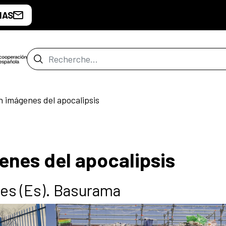
IAS
Barre de recherche
 imágenes del apocalipsis
nes del apocalipsis
res (Es). Basurama