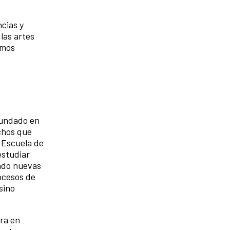
cias y
las artes
imos
fundado en
chos que
 Escuela de
estudiar
ando nuevas
ocesos de
sino
ura en