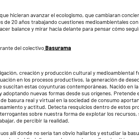
e hicieran avanzar el ecologismo, que cambiaran concien
s de 20 años trabajando cuestiones medioambientales con 
hacer balance y mirar hacia delante para pensar cómo segu
rante del colectivo
Basurama
tigación, creación y producción cultural y medioambiental 
tuación en los procesos productivos, la generación de dese
que suscitan estas coyunturas contemporáneas. Nacido en la
 y adoptando nuevas formas desde sus orígenes. Pretende 
de basura real y virtual en la sociedad de consumo aport
amiento y actitud. Detecta resquicios dentro de estos pr
terrogantes sobre nuestra forma de explotar los recursos, 
ajar, de percibir la realidad.
s allí donde no sería tan obvio hallarlos y estudiar la bas