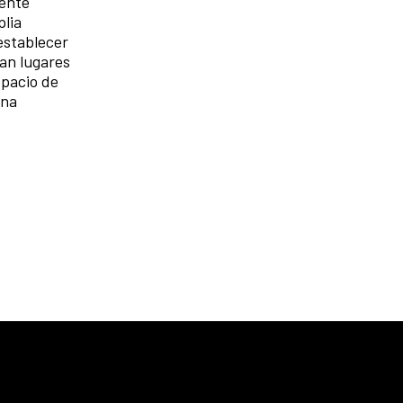
mente
plia
establecer
an lugares
spacio de
ina