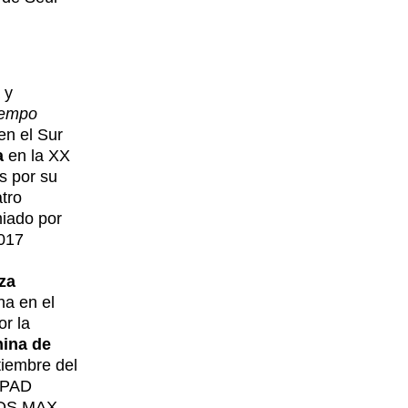
 y
iempo
en el Sur
a
en la XX
s por su
atro
iado por
017
za
na en el
r la
nina de
tiembre del
 PAD
IOS MAX