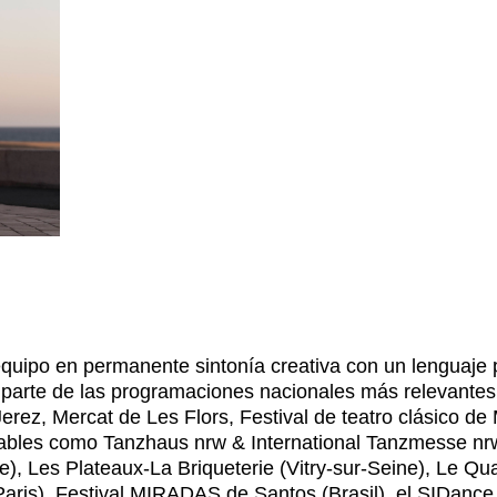
uipo en permanente sintonía creativa con un lenguaje 
 parte de las programaciones nacionales más relevante
erez, Mercat de Les Flors, Festival de teatro clásico de 
cables como Tanzhaus nrw & International Tanzmesse nr
), Les Plateaux-La Briqueterie (Vitry-sur-Seine), Le Qu
Paris), Festival MIRADAS de Santos (Brasil), el SIDance