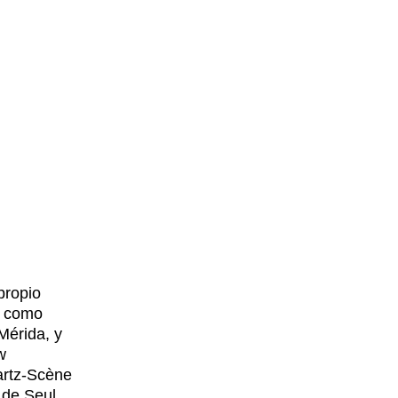
propio
s como
Mérida, y
w
artz-Scène
 de Seul