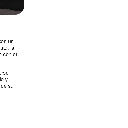
Con un
tad, la
o con el
erse
do y
 de su