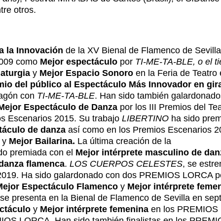
ntre otros.
 a la Innovación
de la XV Bienal de Flamenco de Sevilla
 2009 como
Mejor espectáculo
por
TI-ME-TA-BLE, o el t
aturgia
y
Mejor Espacio Sonoro
en la Feria de Teatro 
io del público al Espectáculo Más Innovador en gir
ragón con
TI-ME-TA-BLE
. Han sido también galardonado
Mejor Espectáculo de Danza
por los III Premios del Te
s Escenarios 2015. Su trabajo
LIBERTINO
ha sido prem
táculo de danza
así como en los Premios Escenarios 2
y
Mejor Bailarina.
La última creación de la
do premiada con el
Mejor intérprete masculino de dan
 danza flamenca
.
LOS CUERPOS CELESTES
, se estre
el 2019. Ha sido galardonado con dos PREMIOS LORCA po
Mejor Espectáculo Flamenco
y
Mejor intérprete feme
se presenta en la Bienal de Flamenco de Sevilla en sep
ctáculo
y
Mejor intérprete femenina
en los PREMIOS
IOS LORCA. Han sido también finalistas en los PREM