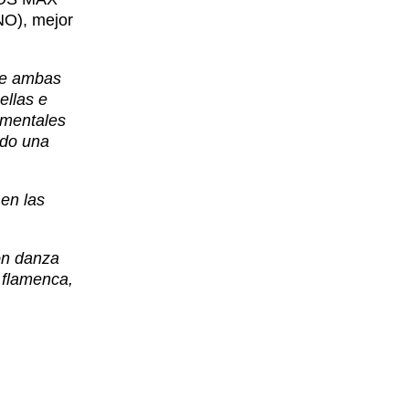
NO), mejor
tre ambas
ellas e
amentales
ado una
en las
con danza
 flamenca,