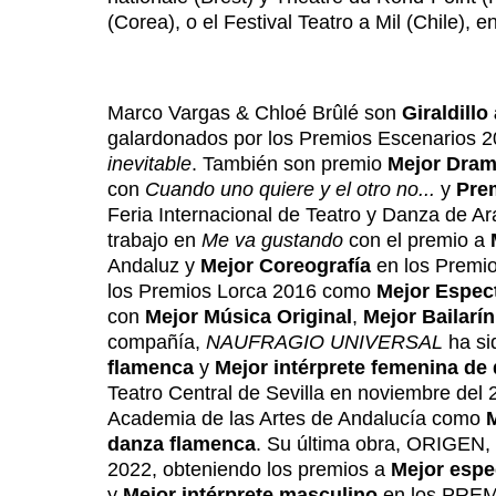
(Corea), o el Festival Teatro a Mil (Chile), e
Marco Vargas & Chloé Brûlé son
Giraldillo
galardonados por los Premios Escenarios
inevitable
. También son premio
Mejor Dram
con
Cuando uno quiere y el otro no...
y
Prem
Feria Internacional de Teatro y Danza de A
trabajo en
Me va gustando
con el premio a
Andaluz y
Mejor Coreografía
en los Premio
los Premios Lorca 2016 como
Mejor Espec
con
Mejor Música Original
,
Mejor Bailarín
compañía,
NAUFRAGIO UNIVERSAL
ha si
flamenca
y
Mejor intérprete femenina de
Teatro Central de Sevilla en noviembre d
Academia de las Artes de Andalucía como
danza flamenca
. Su última obra, ORIGEN, 
2022, obteniendo los premios a
Mejor espe
y
Mejor intérprete masculino
en los PREM