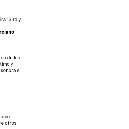
ra “Gira y
rciano
rgo de los
timo y
 sonora e
 como
re otros