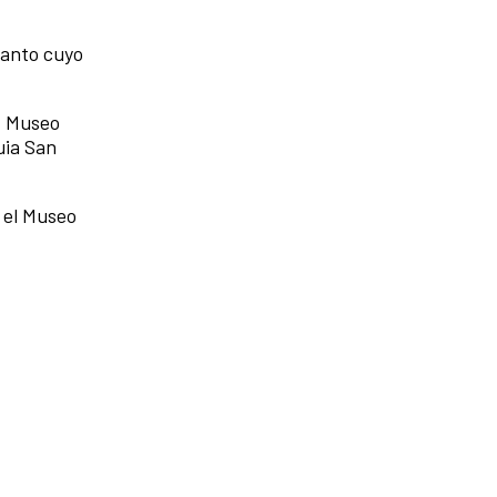
canto cuyo
, Museo
uia San
n el Museo