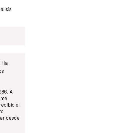
álisis
. Ha
os
986. A
lomé
ecibió el
o'
mar desde