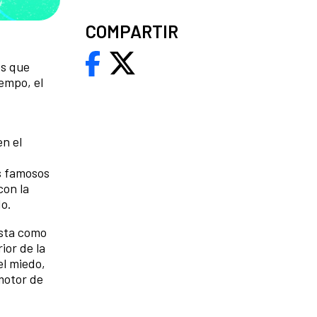
COMPARTIR
es que
iempo, el
en el
os famosos
con la
do.
ista como
ior de la
el miedo,
motor de