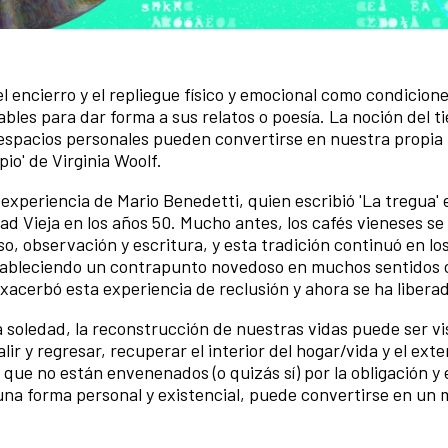
l encierro y el repliegue físico y emocional como condicion
les para dar forma a sus relatos o poesía. La noción del t
os espacios personales pueden convertirse en nuestra propia
io' de Virginia Woolf.
xperiencia de Mario Benedetti, quien escribió 'La tregua' 
ad Vieja en los años 50. Mucho antes, los cafés vieneses se
o, observación y escritura, y esta tradición continuó en l
estableciendo un contrapunto novedoso en muchos sentidos 
xacerbó esta experiencia de reclusión y ahora se ha libera
 soledad, la reconstrucción de nuestras vidas puede ser v
r y regresar, recuperar el interior del hogar/vida y el exter
e no están envenenados (o quizás sí) por la obligación y 
na forma personal y existencial, puede convertirse en un 