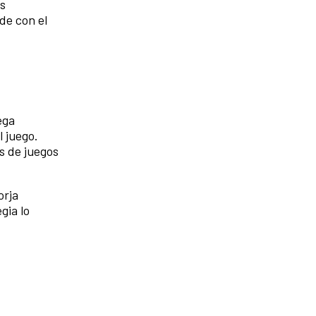
as
de con el
ega
 juego.
s de juegos
orja
gia lo