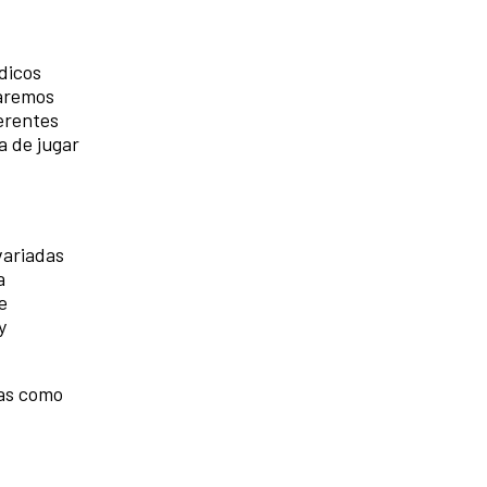
dicos
uaremos
erentes
a de jugar
variadas
a
e
y
cas como