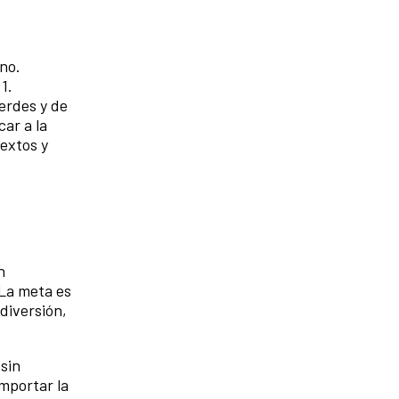
no.
1.
erdes y de
ar a la
textos y
n
 La meta es
diversión,
sin
importar la