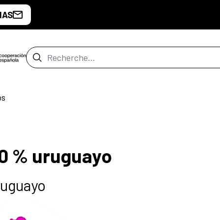
IAS
Barre de recherche
os
00 % uruguayo
ruguayo