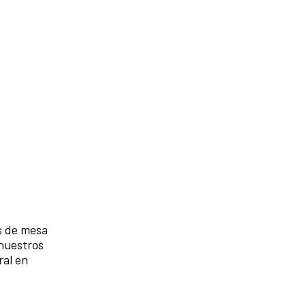
s de mesa
 nuestros
ral en