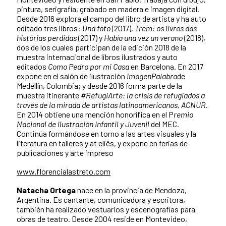
pintura, serigrafía, grabado en madera e imagen digital.
Desde 2016 explora el campo del libro de artista y ha auto
editado tres libros:
Una foto
(2017),
Trem: os livros das
histórias perdidas
(2017) y
Había una vez un verano
(2018),
dos de los cuales participan de la edición 2018 de la
muestra internacional de libros ilustrados y auto
editados
Como Pedro por mi Casa
en Barcelona. En 2017
expone en el salón de ilustración
ImagenPalabra
de
Medellín, Colombia; y desde 2016 forma parte de la
muestra itinerante
#RefugiArte: la crisis de refugiados a
través de la mirada de artistas latinoamericanos, ACNUR
.
En 2014 obtiene una mención honorífica en el P
remio
Nacional de Ilustración Infantil y Juvenil
del MEC.
Continúa formándose en torno a las artes visuales y la
literatura en talleres y at eliês, y expone en ferias de
publicaciones y arte impreso
www.florencialastreto.com
Natacha Ortega
nace en la provincia de Mendoza,
Argentina. Es cantante, comunicadora y escritora,
también ha realizado vestuarios y escenografías para
obras de teatro. Desde 2004 reside en Montevideo,