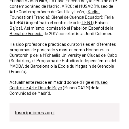
Fundació Joan Miró, La Casa Encendida y la Feria de arte
contemporáneo de Madrid, ARCO; el MUSAC (Museo de
Arte Contemporáneo de Castilla y León);
Kadist
Foundation
(Francia);
Bienal de Cuenca
(Ecuador); Feria
ArteBA (Argentina) o el centro de arte
TENT
(Países
Bajos). Así mismo, comisarió el
Pabellón Español de la
Bienal de Venecia
de 2017 con el artista Jordi Colomer.
Ha sido profesor de prácticas curatoriales en diferentes
programas de posgrado y máster como Honnours in
Curatorship de la Michaelis University en Ciudad del Cabo
(Sudáfrica), el Programa de Estudios Independientes del
MACBA de Barcelona o la École du Magasin de Grenoble
(Francia).
Actualmente reside en Madrid donde dirige el
Museo
Centro de Arte Dos de Mayo
(Museo CA2M) de la
Comunidad de Madrid.
Inscripciones aquí