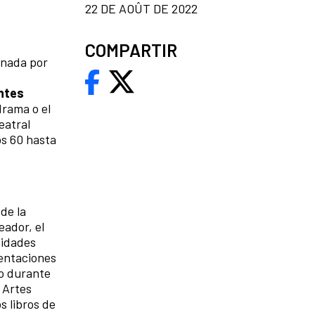
22 DE AOÛT DE 2022
COMPARTIR
inada por
entes
drama o el
eatral
os 60 hasta
de la
eador, el
vidades
mentaciones
mo durante
 Artes
s libros de