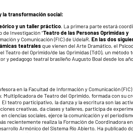
y la transformación social:
órico y un taller práctico
. La primera parte estará coord
 de Investigación “
Teatro de las Personas Oprimidas y
formación y Comunicación (FIC) de UdelaR.
En las dos sigui
námicas teatrales
que vienen del Arte Dramático, el Psico
l Teatro del Oprimido/de las Oprimidas (TdO), un método t
tor y pedagogo teatral brasileño Augusto Boal desde los añ
ofesora en la Facultad de Información y Comunicación (FIC) 
. Multiplicadora de Teatro del Oprimido, formada con su cr
l teatro participativo, la danza y la escritura son las acti
ciones creativas, da clases y talleres, participa de experi
ó en ciencias sociales, ejerce la comunicación y el periodis
más recientemente realiza la Formación de Coordinadora en
sarrollo Armónico del Sistema Río Abierto. Ha publicado do