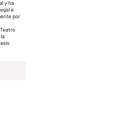
l y ha
egal e
mente por
 Teatro
 la
tesis