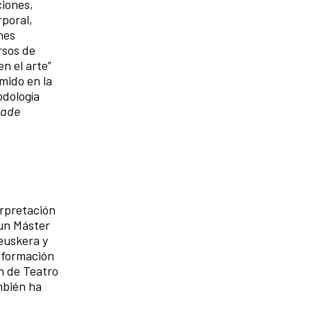
ciones,
rporal,
nes
rsos de
n el arte”
mido en la
odología
dade
erpretación
 un Máster
 euskera y
u formación
ón de Teatro
mbién ha