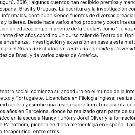
ugurú, 2016); algunos cuentos han recibido premios y men
España, Brasil y Uruguay. La escritura y la investigación co
 e informales, continúan siendo fuentes de diversas creacio
ses y talleres. Desde hace varios años propone y coordina cu
ación en educación permanente de la UdelaR, como “Tu voz e
rante diez años coordinó un curso taller de Teatro del Opri
de enseñanza, investigación y extensión en base a esta met
tegra el
Grupo de Estudos em Teatro do Oprimido y Universi
es de Brasil y de varios países de América.
 teatro social, comienza su andadura en el mundo de la int
etxo y Portugalete. Licenciada en Filología inglesa, realiza
 extranjero y escribe una tesina sobre literatura escrita en
rios años en Barcelona, donde ha realizado gran parte de s
tico en la escuela Nancy Tuñón y Jordi Oliver y la formaci
tre Pa ́tothom, pionera en dicha metodología en España. Ta
 terapéutico, entre otros.