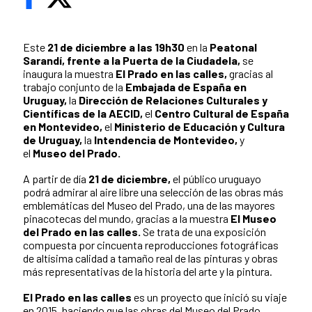
Este
21 de diciembre a las 19h30
en la
Peatonal
Sarandí, frente a la Puerta de la Ciudadela,
se
inaugura la muestra
El Prado en las calles,
gracias al
trabajo conjunto de la
Embajada de España en
Uruguay,
la
Dirección de Relaciones Culturales y
Científicas de la AECID,
el
Centro Cultural de España
en Montevideo,
el
Ministerio de Educación y Cultura
de Uruguay,
la
Intendencia de Montevideo,
y
el
Museo del Prado.
A partir de día
21 de diciembre,
el público uruguayo
podrá admirar al aire libre una selección de las obras más
emblemáticas del Museo del Prado, una de las mayores
pinacotecas del mundo, gracias a la muestra
El Museo
del Prado en las calles.
Se trata de una exposición
compuesta por cincuenta reproducciones fotográficas
de altísima calidad a tamaño real de las pinturas y obras
más representativas de la historia del arte y la pintura.
El Prado en las calles
es un proyecto que inició su viaje
en 2015, haciendo que las obras del Museo del Prado