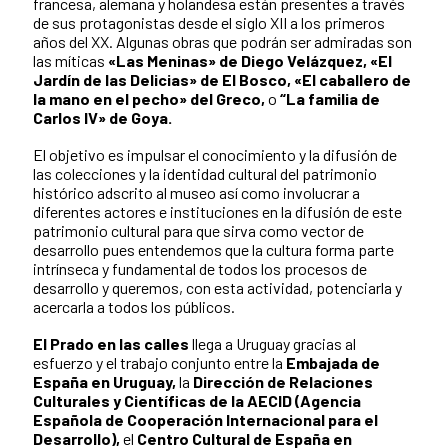
francesa, alemana y holandesa están presentes a través
de sus protagonistas desde el siglo XII a los primeros
años del XX. Algunas obras que podrán ser admiradas son
las míticas
«Las Meninas» de Diego Velázquez,
«El
Jardín de las Delicias» de El Bosco,
«El caballero de
la mano en el pecho» del Greco,
o
“La familia de
Carlos IV» de Goya.
El objetivo es impulsar el conocimiento y la difusión de
las colecciones y la identidad cultural del patrimonio
histórico adscrito al museo así como involucrar a
diferentes actores e instituciones en la difusión de este
patrimonio cultural para que sirva como vector de
desarrollo pues entendemos que la cultura forma parte
intrínseca y fundamental de todos los procesos de
desarrollo y queremos, con esta actividad, potenciarla y
acercarla a todos los públicos.
El Prado en las calles
llega a Uruguay gracias al
esfuerzo y el trabajo conjunto entre la
Embajada de
España en Uruguay,
la
Dirección de Relaciones
Culturales y Científicas de la AECID (Agencia
Española de Cooperación Internacional para el
Desarrollo),
el
Centro Cultural de España en