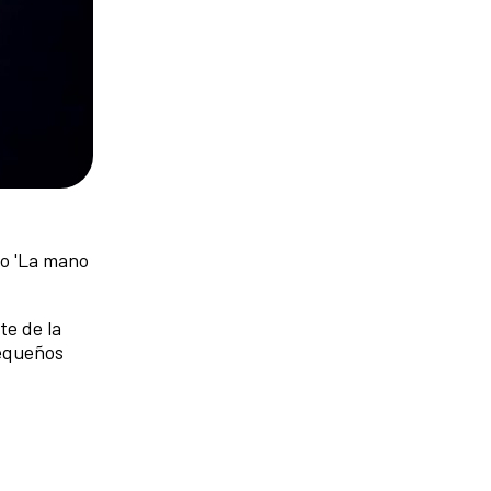
co 'La mano
te de la
pequeños