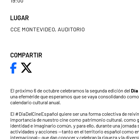
19:00
LUGAR
CCE MONTEVIDEO, AUDITORIO
COMPARTIR
El próximo 6 de octubre celebramos la segunda edición del
Día
una efeméride que esperamos que se vaya consolidando como 
calendario cultural anual.
El #DiaDelCineEspañol quiere ser una forma colectiva de reivind
importancia de nuestro cine como patrimonio cultural, como 
identidad e imaginario común, y para ello, durante una jornada
actividades y acciones —tanto en el territorio español como e
internacional— que dan conocer y celebran la riqueza y la diver