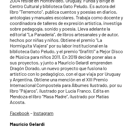
2004 reside en Montevideo, Uruguay. Funda y dirige el
Centro Cultural y biblioteca Gato Peludo. Es autora del
libro “Terremoto”, publica cuentos y poesías en diarios,
antologías y manuales escolares. Trabaja como docente y
coordinadora de talleres de expresión artística, investiga
sobre pedagogía, sonido y poesía. Lleva adelante la
editorial “La Panadería”, de libros artesanales y de autor,
hechos por niñas y niños. Obtiene el premio “La
Hormiguita Viajera” por su labor institucional en la
biblioteca Gato Peludo, y el premio “Grafitti” a Mejor Disco
de Música para niños 2011. En 2019 decide poner alas a
sus proyectos, y junto a Mauricio Gelardi emprenden
Dragón Dorado, un nuevo proyecto que fusiona lo
artístico con lo pedagógico, con el que viaja por Uruguay
y Argentina. Obtiene una mención en el XIII Premio
Internacional Compostela para Álbumes Ilustrado, por su
libro “Pájaros”, ilustrado por Lucía Franco. Edita en
Mendoza el libro “Masa Madre”, ilustrado por Matías
Acosta.
Facebook
–
Instagram
Mauricio Gelardi