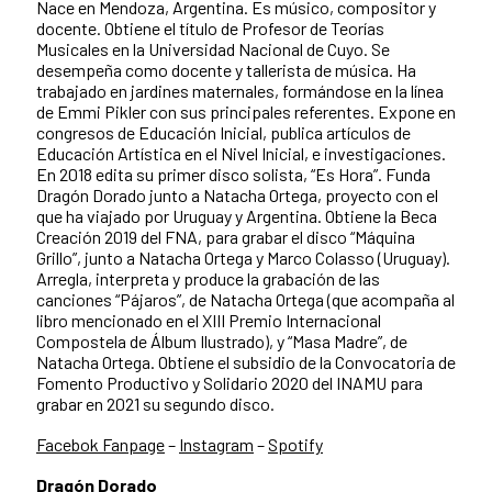
Nace en Mendoza, Argentina. Es músico, compositor y
docente. Obtiene el título de Profesor de Teorías
Musicales en la Universidad Nacional de Cuyo. Se
desempeña como docente y tallerista de música. Ha
trabajado en jardines maternales, formándose en la línea
de Emmi Pikler con sus principales referentes. Expone en
congresos de Educación Inicial, publica artículos de
Educación Artística en el Nivel Inicial, e investigaciones.
En 2018 edita su primer disco solista, “Es Hora”. Funda
Dragón Dorado junto a Natacha Ortega, proyecto con el
que ha viajado por Uruguay y Argentina. Obtiene la Beca
Creación 2019 del FNA, para grabar el disco “Máquina
Grillo”, junto a Natacha Ortega y Marco Colasso (Uruguay).
Arregla, interpreta y produce la grabación de las
canciones “Pájaros”, de Natacha Ortega (que acompaña al
libro mencionado en el XIII Premio Internacional
Compostela de Álbum Ilustrado), y “Masa Madre”, de
Natacha Ortega. Obtiene el subsidio de la Convocatoria de
Fomento Productivo y Solidario 2020 del INAMU para
grabar en 2021 su segundo disco.
Facebok Fanpage
–
Instagram
–
Spotify
Dragón Dorado