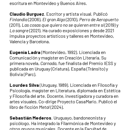
escritura en Montevideo y Buenos Aires.
Claudio Burguez
. Escritor y artista visual. Publicó
Finlandia
(2006),
El gran Algo
(2010),
Perro de Aeropuerto
(2011),
Las cosas que quiero no se quieren entre sí
(2019) y
La sangre
(2021). Ha curado exposiciones y desde 2021
impulsa proyectos artísticos y talleres en Montevideo,
Valencia y Barcelona.
Eugenia Ladra
(Montevideo, 1992). Licenciada en
Comunicación y magíster en Creación Literaria. Su
primera novela,
Carnada
, fue finalista del Premio IESS y
publicada en Uruguay (Criatura), España (Tránsito) y
Bolivia (Parc).
Lourdes Silva
(Uruguay, 1989). Licenciada en Filosofía y
Psicología, magíster en Literatura, diplomada en Estética
y Filosofía del arte. Docente, investigadora y curadora en
artes visuales. Co-dirige Proyecto CasaMario. Publicó el
libro de ficción
Metal
(2024).
Sebastián Mederos
. Uruguayo, bandoneonista y
psicólogo. Ha integrado la Filarmónica de Montevideo y
otros grupos musicales. Docente en la Facultad de