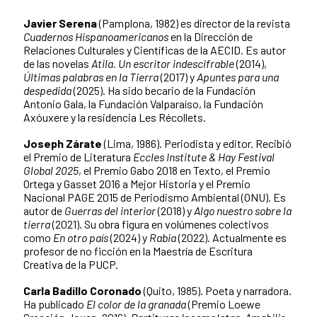
Javier Serena
(Pamplona, 1982) es director de la revista
Cuadernos Hispanoamericanos
en la Dirección de
Relaciones Culturales y Científicas de la AECID. Es autor
de las novelas
Atila. Un escritor indescifrable
(2014),
Últimas palabras en la Tierra
(2017) y
Apuntes para una
despedida
(2025). Ha sido becario de la Fundación
Antonio Gala, la Fundación Valparaíso, la Fundación
Axóuxere y la residencia Les Récollets.
Joseph Zárate
(Lima, 1986). Periodista y editor. Recibió
el Premio de Literatura
Eccles Institute & Hay Festival
Global 2025
, el Premio Gabo 2018 en Texto, el Premio
Ortega y Gasset 2016 a Mejor Historia y el Premio
Nacional PAGE 2015 de Periodismo Ambiental (ONU). Es
autor de
Guerras del interior
(2018) y
Algo nuestro sobre la
tierra
(2021). Su obra figura en volúmenes colectivos
como
En otro país
(2024) y
Rabia
(2022). Actualmente es
profesor de no ficción en la Maestría de Escritura
Creativa de la PUCP.
Carla Badillo Coronado
(Quito, 1985). Poeta y narradora.
Ha publicado
El color de la granada
(Premio Loewe