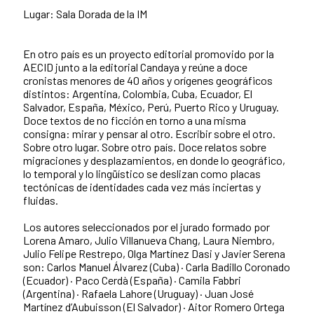
Lugar: Sala Dorada de la IM
En otro país es un proyecto editorial promovido por la
AECID junto a la editorial Candaya y reúne a doce
cronistas menores de 40 años y orígenes geográficos
distintos: Argentina, Colombia, Cuba, Ecuador, El
Salvador, España, México, Perú, Puerto Rico y Uruguay.
Doce textos de no ficción en torno a una misma
consigna: mirar y pensar al otro. Escribir sobre el otro.
Sobre otro lugar. Sobre otro país. Doce relatos sobre
migraciones y desplazamientos, en donde lo geográfico,
lo temporal y lo lingüístico se deslizan como placas
tectónicas de identidades cada vez más inciertas y
fluidas.
Los autores seleccionados por el jurado formado por
Lorena Amaro, Julio Villanueva Chang, Laura Niembro,
Julio Felipe Restrepo, Olga Martínez Dasi y Javier Serena
son: Carlos Manuel Álvarez (Cuba) · Carla Badillo Coronado
(Ecuador) · Paco Cerdà (España) · Camila Fabbri
(Argentina) · Rafaela Lahore (Uruguay) · Juan José
Martínez d’Aubuisson (El Salvador) · Aitor Romero Ortega