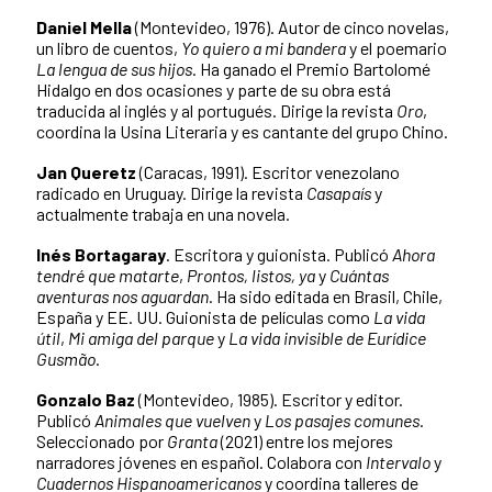
Daniel Mella
(Montevideo, 1976). Autor de cinco novelas,
un libro de cuentos,
Yo quiero a mi bandera
y el poemario
La lengua de sus hijos
. Ha ganado el Premio Bartolomé
Hidalgo en dos ocasiones y parte de su obra está
traducida al inglés y al portugués. Dirige la revista
Oro
,
coordina la Usina Literaria y es cantante del grupo Chino.
Jan Queretz
(Caracas, 1991). Escritor venezolano
radicado en Uruguay. Dirige la revista
Casapaís
y
actualmente trabaja en una novela.
Inés Bortagaray
. Escritora y guionista. Publicó
Ahora
tendré que matarte
,
Prontos, listos, ya
y
Cuántas
aventuras nos aguardan
. Ha sido editada en Brasil, Chile,
España y EE. UU. Guionista de películas como
La vida
útil
,
Mi amiga del parque
y
La vida invisible de Eurídice
Gusmão
.
Gonzalo Baz
(Montevideo, 1985). Escritor y editor.
Publicó
Animales que vuelven
y
Los pasajes comunes
.
Seleccionado por
Granta
(2021) entre los mejores
narradores jóvenes en español. Colabora con
Intervalo
y
Cuadernos Hispanoamericanos
y coordina talleres de