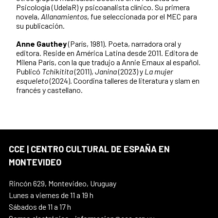
Psicología (UdelaR) y psicoanalista clínico. Su primera
novela,
Allanamientos
, fue seleccionada por el MEC para
su publicación.
Anne Gauthey
(París, 1981). Poeta, narradora oral y
editora. Reside en América Latina desde 2011. Editora de
Milena París, con la que tradujo a Annie Ernaux al español.
Publicó
Tchikitita
(2011),
Janina
(2023) y
La mujer
esqueleto
(2024). Coordina talleres de literatura y slam en
francés y castellano.
CCE | CENTRO CULTURAL DE ESPAÑA EN
MONTEVIDEO
Rincón 629, Montevideo, Uruguay
Lunes a viernes de 11 a 19 h
Sábados de 11 a 17 h