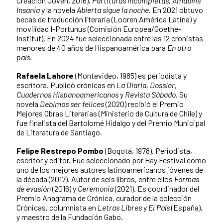
Creación Joven, 2016),
Partituras Incompletas
,
Amabilis
Insania
y la novela
Abierta sigue la noche
. En 2021 obtuvo
becas de traducción literaria (Looren América Latina) y
movilidad I-Portunus (Comisión Europea/Goethe-
Institut). En 2024 fue seleccionada entre las 12 cronistas
menores de 40 años de Hispanoamérica para
En otro
país
.
Rafaela Lahore
(Montevideo, 1985) es periodista y
escritora. Publicó crónicas en
La Diaria
,
Dossier
,
Cuadernos Hispanoamericanos
y
Revista Sábado
. Su
novela
Debimos ser felices
(2020) recibió el Premio
Mejores Obras Literarias (Ministerio de Cultura de Chile) y
fue finalista del Bartolomé Hidalgo y del Premio Municipal
de Literatura de Santiago.
Felipe Restrepo Pombo
(Bogotá, 1978). Periodista,
escritor y editor. Fue seleccionado por Hay Festival como
uno de los mejores autores latinoamericanos jóvenes de
la década (2017). Autor de seis libros, entre ellos
Formas
de evasión
(2016) y
Ceremonia
(2021). Es coordinador del
Premio Anagrama de Crónica, curador de la colección
Crónicas, columnista en
Letras Libres
y
El País
(España),
y maestro de la Fundación Gabo.