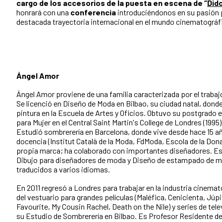
cargo de los accesorios de la puesta en escena de “
Did
honrará con una
conferencia
introduciéndonos en su pasión 
destacada trayectoria internacional en el mundo cinematográfi
Ángel Amor
Ángel Amor proviene de una familia caracterizada por el trabajo 
Se licenció en Diseño de Moda en Bilbao, su ciudad natal, donde
pintura en la Escuela de Artes y Oficios. Obtuvo su postgrado
para Mujer en el Central Saint Martin's College de Londres (1995)
Estudió sombrerería en Barcelona, donde vive desde hace 15 a
docencia (Institut Català de la Moda, FdModa, Escola de la Dona
propia marca; ha colaborado con importantes diseñadores. Es 
Dibujo para diseñadores de moda y Diseño de estampado de 
traducidos a varios idiomas.
En 2011 regresó a Londres para trabajar en la industria cinema
del vestuario para grandes películas (Maléfica, Cenicienta, Júp
Favourite, My Cousin Rachel, Death on the Nile) y series de tele
su Estudio de Sombrerería en Bilbao. Es Profesor Residente de