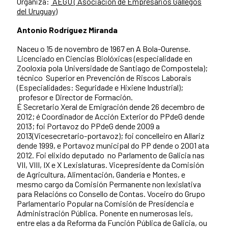
Organiza:
AEGU ( Asociación de Empresarios Gallegos
del Uruguay)
Antonio Rodríguez Miranda
Naceu o 15 de novembro de 1967 en A Bola-Ourense.
Licenciado en Ciencias Biolóxicas (especialidade en
Zooloxía pola Universidade de Santiago de Compostela);
técnico Superior en Prevención de Riscos Laborais
(Especialidades: Seguridade e Hixiene Industrial);
profesor e Director de Formación.
É Secretario Xeral de Emigración dende 26 decembro de
2012; é Coordinador de Acción Exterior do PPdeG dende
2013; foi Portavoz do PPdeG dende 2009 a
2013(Vicesecretario-portavoz); foi concelleiro en Allariz
dende 1999, e Portavoz municipal do PP dende o 2001 ata
2012. Foi elixido deputado no Parlamento de Galicia nas
VII, VIII, IX e X Lexislaturas. Vicepresidente da Comisión
de Agricultura, Alimentación, Gandería e Montes, e
mesmo cargo da Comisión Permanente non lexislativa
para Relacións co Consello de Contas. Voceiro do Grupo
Parlamentario Popular na Comisión de Presidencia e
Administración Pública. Ponente en numerosas leis,
entre elas a da Reforma da Función Pública de Galicia, ou