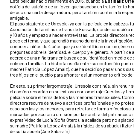
Esta película nació realmente en 2016, cuando a
Estibaliz Urr
noticia del suicidio de un joven que buscaba un tratamiento ho
dejado una carta desgarradora, pero también contenía la espe
amigable.
El paso siguiente de Urresola, ya con la película en la cabeza, 
Asociación de familias de trans de Euskadi, donde conoció a ni
y 10 años y empezó a hacer entrevistas. La propia directora r
poco del tema, y que aprendió mucho durante la investigación.
conocer a niños de 4 años que ya se identifican con un género d
preguntas sobre la identidad, el cuerpo y el género. A partir de a
acerca de una niña trans en busca de su identidad en medio de 
colmena familiar. La historia oscila entre su confundido punto d
madre (Patricia López Arnaiz), que ha decidido pasar unos día
tres hijos en el pueblo para afrontar así un momento crítico de 
En este, su primer largometraje, Urresola continúa, sin rehuir
el camino recorrido en su exitoso cortometraje Cuerdas, y fi
película sobre el tema de los y las menores transexuales. Como
directora recurre de nuevo a actrices profesionales y no profes
caso son las y los menores, para retratar de forma minuciosa 
marcadas por acción u omisión por la sombra del patriarcado: l
expresividad de Lucía (Sofía Otero), la acallada pero no aplaca
su madre (Patricia López Arnaiz), la rigidez de su abuela (Itziar
de su tía abuela (Ane Gabarain).