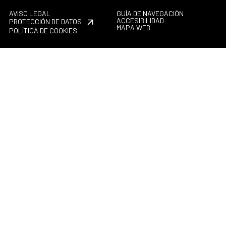
AVISO LEGAL
GUÍA DE NAVEGACIÓN
ACCESIBILIDAD
PROTECCIÓN DE DATOS
MAPA WEB
POLÍTICA DE COOKIES