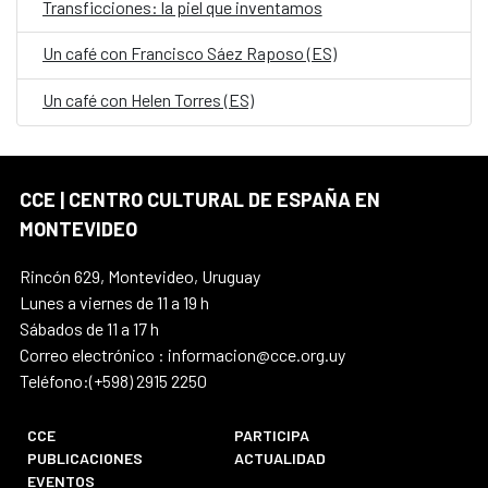
Transficciones: la piel que inventamos
Un café con Francisco Sáez Raposo (ES)
Un café con Helen Torres (ES)
CCE | CENTRO CULTURAL DE ESPAÑA EN
MONTEVIDEO
Rincón 629, Montevideo, Uruguay
Lunes a viernes de 11 a 19 h
Sábados de 11 a 17 h
Correo electrónico : informacion@cce.org.uy
Teléfono:(+598) 2915 2250
CCE
PARTICIPA
PUBLICACIONES
ACTUALIDAD
EVENTOS