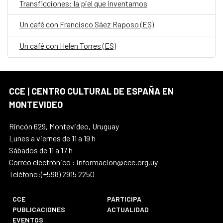
Transficciones: la piel que inventamos
Un café con Francisco Sáez Raposo (ES)
Un café con Helen Torres (ES)
CCE | CENTRO CULTURAL DE ESPAÑA EN
MONTEVIDEO
Rincón 629, Montevideo, Uruguay
Lunes a viernes de 11 a 19 h
Sábados de 11 a 17 h
Correo electrónico : informacion@cce.org.uy
Teléfono:(+598) 2915 2250
CCE
PARTICIPA
PUBLICACIONES
ACTUALIDAD
EVENTOS