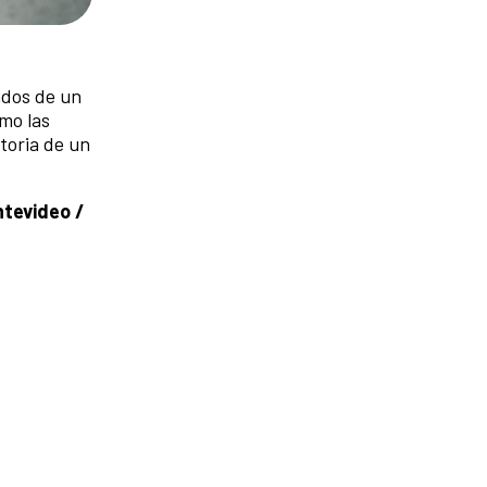
ados de un
omo las
storia de un
ntevideo /