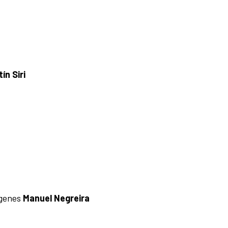
ín Siri
ágenes
Manuel Negreira