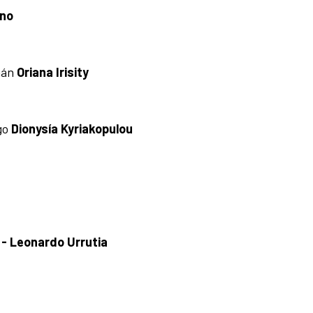
ano
emán
Oriana Irisity
ego
Dionysía Kyriakopulou
- Leonardo Urrutia