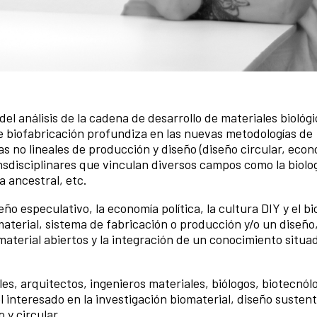
 del análisis de la cadena de desarrollo de materiales biológi
e biofabricación profundiza en las nuevas metodologías de
as no lineales de producción y diseño (diseño circular, eco
ansdisciplinares que vinculan diversos campos como la biolog
ia ancestral, etc.
o especulativo, la economía política, la cultura DIY y el bi
terial, sistema de fabricación o producción y/o un diseño,
aterial abiertos y la integración de un conocimiento situad
es, arquitectos, ingenieros materiales, biólogos, biotecnól
 interesado en la investigación biomaterial, diseño sustent
 y circular.