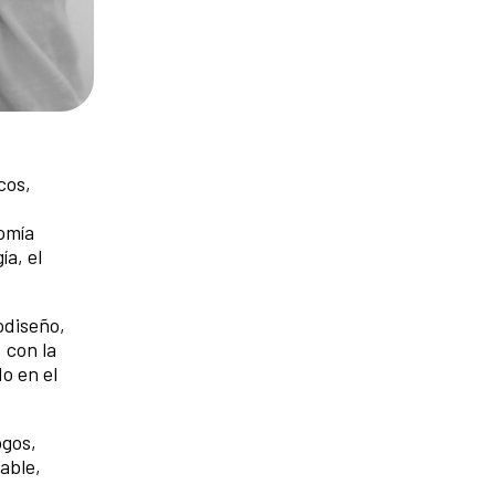
cos,
nomía
ía, el
odiseño,
 con la
o en el
ogos,
able,