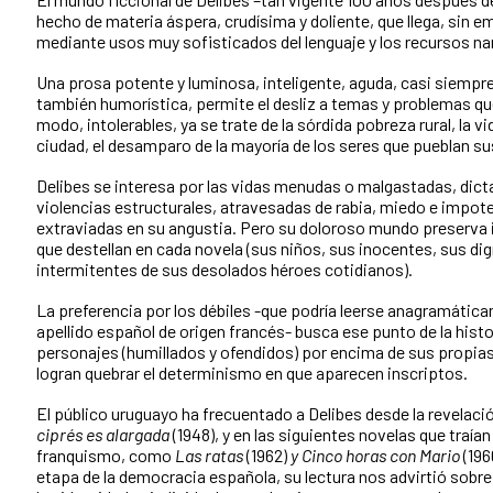
hecho de materia áspera, crudísima y doliente, que llega, sin em
mediante usos muy sofisticados del lenguaje y los recursos na
Una prosa potente y luminosa, inteligente, aguda, casi siempr
también humorística, permite el desliz a temas y problemas que
modo, intolerables, ya se trate de la sórdida pobreza rural, la vi
ciudad, el desamparo de la mayoría de los seres que pueblan su
Delibes se interesa por las vidas menudas o malgastadas, dic
violencias estructurales, atravesadas de rabia, miedo e impot
extraviadas en su angustia. Pero su doloroso mundo preserva
que destellan en cada novela (sus niños, sus inocentes, sus dig
intermitentes de sus desolados héroes cotidianos).
La preferencia por los débiles -que podría leerse anagramática
apellido español de origen francés- busca ese punto de la histo
personajes (humillados y ofendidos) por encima de sus propia
logran quebrar el determinismo en que aparecen inscriptos.
El público uruguayo ha frecuentado a Delibes desde la revelaci
ciprés es alargada
(1948), y en las siguientes novelas que traía
franquismo, como
Las ratas
(1962)
y Cinco horas con Mario
(196
etapa de la democracia española, su lectura nos advirtió sobre