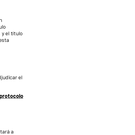
n
ulo
 el título
esta
judicar el
protocolo
tará a