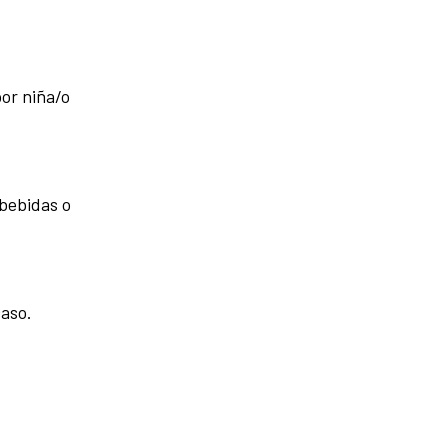
por niña/o
 bebidas o
caso.