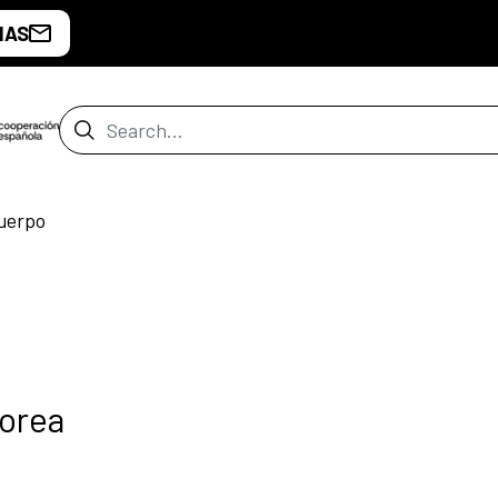
IAS
Search Bar
cuerpo
lorea