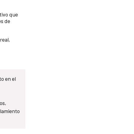
tivo que
es de
real,
o en el
os,
slamiento