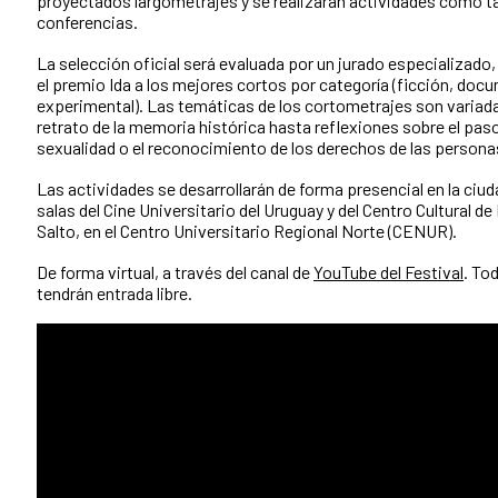
proyectados largometrajes y se realizarán actividades como ta
conferencias.
La selección oficial será evaluada por un jurado especializado
el premio Ida a los mejores cortos por categoría (ficción, doc
experimental). Las temáticas de los cortometrajes son variada
retrato de la memoria histórica hasta reflexiones sobre el paso
sexualidad o el reconocimiento de los derechos de las person
Las actividades se desarrollarán de forma presencial en la ciu
salas del Cine Universitario del Uruguay y del Centro Cultural de
Salto, en el Centro Universitario Regional Norte (CENUR).
De forma virtual, a través del canal de
YouTube del Festival
. To
tendrán entrada libre.