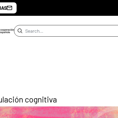
IAS
Search Bar
lación cognitiva