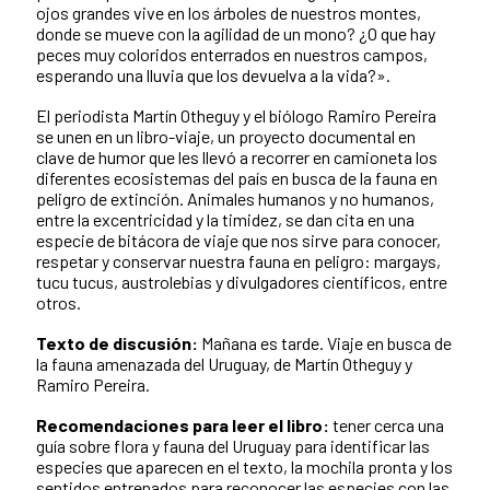
ojos grandes vive en los árboles de nuestros montes,
donde se mueve con la agilidad de un mono? ¿O que hay
peces muy coloridos enterrados en nuestros campos,
esperando una lluvia que los devuelva a la vida?».
El periodista Martín Otheguy y el biólogo Ramiro Pereira
se unen en un libro-viaje, un proyecto documental en
clave de humor que les llevó a recorrer en camioneta los
diferentes ecosistemas del país en busca de la fauna en
peligro de extinción. Animales humanos y no humanos,
entre la excentricidad y la timidez, se dan cita en una
especie de bitácora de viaje que nos sirve para conocer,
respetar y conservar nuestra fauna en peligro: margays,
tucu tucus, austrolebias y divulgadores científicos, entre
otros.
Texto de discusión:
Mañana es tarde. Viaje en busca de
la fauna amenazada del Uruguay, de Martín Otheguy y
Ramiro Pereira.
Recomendaciones para leer el libro:
tener cerca una
guía sobre flora y fauna del Uruguay para identificar las
especies que aparecen en el texto, la mochila pronta y los
sentidos entrenados para reconocer las especies con las