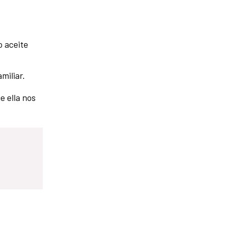
o aceite
miliar.
 ella nos