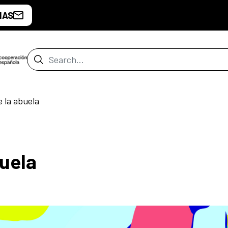
IAS
Search Bar
 la abuela
buela