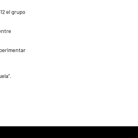
12 el grupo
entre
xperimentar
ela”.