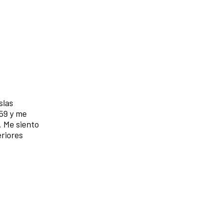
slas
959 y me
. Me siento
riores