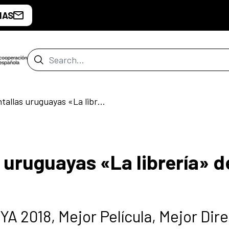
IAS
Search Bar
Llega a las pantallas uruguayas «La librería» de Isabel Coixet.
s uruguayas «La librería» d
A 2018, Mejor Película, Mejor Dir