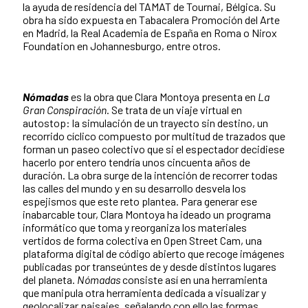
la ayuda de residencia del TAMAT de Tournai, Bélgica. Su
obra ha sido expuesta en Tabacalera Promoción del Arte
en Madrid, la Real Academia de España en Roma o Nirox
Foundation en Johannesburgo, entre otros.
Nómadas
es la obra que Clara Montoya presenta en
La
Gran Conspiración
. Se trata de un viaje virtual en
autostop: la simulación de un trayecto sin destino, un
recorrido cíclico compuesto por multitud de trazados que
forman un paseo colectivo que si el espectador decidiese
hacerlo por entero tendría unos cincuenta años de
duración. La obra surge de la intención de recorrer todas
las calles del mundo y en su desarrollo desvela los
espejismos que este reto plantea. Para generar ese
inabarcable tour, Clara Montoya ha ideado un programa
informático que toma y reorganiza los materiales
vertidos de forma colectiva en Open Street Cam, una
plataforma digital de código abierto que recoge imágenes
publicadas por transeúntes de y desde distintos lugares
del planeta.
Nómadas
consiste así en una herramienta
que manipula otra herramienta dedicada a visualizar y
geolocalizar paisajes, señalando con ello las formas