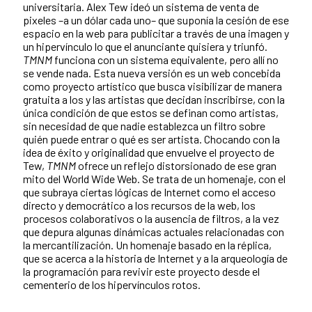
universitaria. Alex Tew ideó un sistema de venta de
pixeles –a un dólar cada uno– que suponía la cesión de ese
espacio en la web para publicitar a través de una imagen y
un hipervínculo lo que el anunciante quisiera y triunfó.
TMNM
funciona con un sistema equivalente, pero allí no
se vende nada. Esta nueva versión es un web concebida
como proyecto artístico que busca visibilizar de manera
gratuita a los y las artistas que decidan inscribirse, con la
única condición de que estos se definan como artistas,
sin necesidad de que nadie establezca un filtro sobre
quién puede entrar o qué es ser artista. Chocando con la
idea de éxito y originalidad que envuelve el proyecto de
Tew,
TMNM
ofrece un reflejo distorsionado de ese gran
mito del World Wide Web. Se trata de un homenaje, con el
que subraya ciertas lógicas de Internet como el acceso
directo y democrático a los recursos de la web, los
procesos colaborativos o la ausencia de filtros, a la vez
que depura algunas dinámicas actuales relacionadas con
la mercantilización. Un homenaje basado en la réplica,
que se acerca a la historia de Internet y a la arqueología de
la programación para revivir este proyecto desde el
cementerio de los hipervínculos rotos.