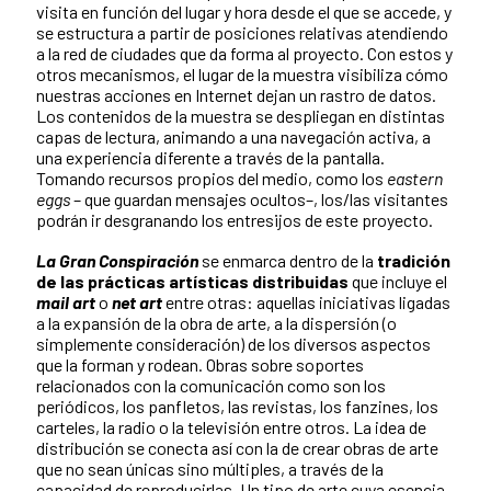
visita en función del lugar y hora desde el que se accede, y
se estructura a partir de posiciones relativas atendiendo
a la red de ciudades que da forma al proyecto. Con estos y
otros mecanismos, el lugar de la muestra visibiliza cómo
nuestras acciones en Internet dejan un rastro de datos.
Los contenidos de la muestra se despliegan en distintas
capas de lectura, animando a una navegación activa, a
una experiencia diferente a través de la pantalla.
Tomando recursos propios del medio, como los
eastern
eggs
– que guardan mensajes ocultos–, los/las visitantes
podrán ir desgranando los entresijos de este proyecto.
La Gran Conspiración
se enmarca dentro de la
tradición
de las prácticas artísticas distribuidas
que incluye el
mail art
o
net art
entre otras: aquellas iniciativas ligadas
a la expansión de la obra de arte, a la dispersión (o
simplemente consideración) de los diversos aspectos
que la forman y rodean. Obras sobre soportes
relacionados con la comunicación como son los
periódicos, los panfletos, las revistas, los fanzines, los
carteles, la radio o la televisión entre otros. La idea de
distribución se conecta así con la de crear obras de arte
que no sean únicas sino múltiples, a través de la
capacidad de reproducirlas. Un tipo de arte cuya esencia