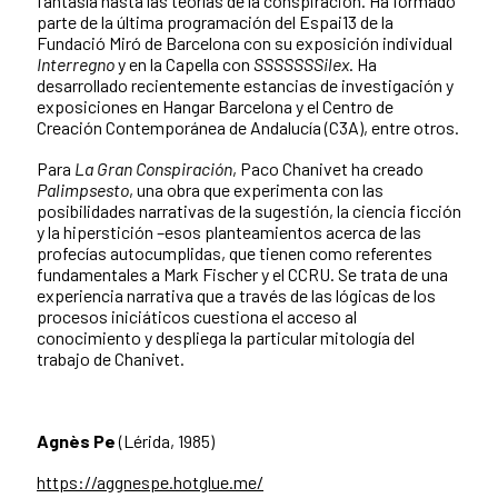
fantasía hasta las teorías de la conspiración. Ha formado
parte de la última programación del Espai13 de la
Fundació Miró de Barcelona con su exposición individual
Interregno
y en la Capella con
SSSSSSSilex
. Ha
desarrollado recientemente estancias de investigación y
exposiciones en Hangar Barcelona y el Centro de
Creación Contemporánea de Andalucía (C3A), entre otros.
Para
La Gran Conspiración
, Paco Chanivet ha creado
Palimpsesto
, una obra que experimenta con las
posibilidades narrativas de la sugestión, la ciencia ficción
y la hiperstición –esos planteamientos acerca de las
profecías autocumplidas, que tienen como referentes
fundamentales a Mark Fischer y el CCRU. Se trata de una
experiencia narrativa que a través de las lógicas de los
procesos iniciáticos cuestiona el acceso al
conocimiento y despliega la particular mitología del
trabajo de Chanivet.
Agnès Pe
(Lérida, 1985)
https://aggnespe.hotglue.me/