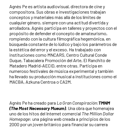
Agnès Pe es artista audiovisual, directora de cine y
compositora. Sus obras e investigaciones trabajan
conceptos y materiales más allá de los límites de
cualquier género, siempre con una actitud divertida y
arrolladora. Agnès participa en talleres y proyectos con el
propósito de defender el concepto de amateurismo,
rompiendo con la cultura filmográfica hegemónica, en
búsqueda constante de lo lúdico y bajo los parámetros de
la estética del error y el exceso. Ha trabajado con
instituciones como MNCARS, Centro Cultural Conde
Duque, Tabacalera Promoción del Arte, El Ranchito de
Matadero Madrid-AECID, entre otras. Participa en
numeroso festivales de música experimental y también
ha llevado su producción musical a instituciones como el
MACBA, Azkuna Centroa o CA2M.
Agnès Pe ha creado para
La Gran Conspiración:
TMNM
(The Most Necessary Mueum)
. Una obra que homenajea
uno de los hitos del Internet comercial
The Million Dollar
Homepage
: una página web creada a principios de los
2000 por un joven británico para financiar su carrera