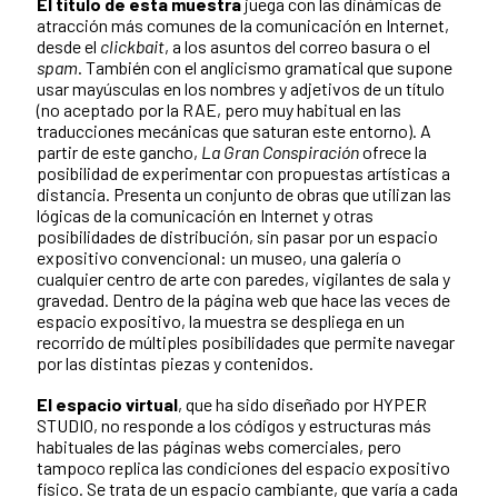
El título de esta muestra
juega con las dinámicas de
atracción más comunes de la comunicación en Internet,
desde el
clickbait
, a los asuntos del correo basura o el
spam
. También con el anglicismo gramatical que supone
usar mayúsculas en los nombres y adjetivos de un título
(no aceptado por la RAE, pero muy habitual en las
traducciones mecánicas que saturan este entorno). A
partir de este gancho,
La Gran Conspiración
ofrece la
posibilidad de experimentar con propuestas artísticas a
distancia. Presenta un conjunto de obras que utilizan las
lógicas de la comunicación en Internet y otras
posibilidades de distribución, sin pasar por un espacio
expositivo convencional: un museo, una galería o
cualquier centro de arte con paredes, vigilantes de sala y
gravedad. Dentro de la página web que hace las veces de
espacio expositivo, la muestra se despliega en un
recorrido de múltiples posibilidades que permite navegar
por las distintas piezas y contenidos.
El espacio virtual
, que ha sido diseñado por HYPER
STUDIO, no responde a los códigos y estructuras más
habituales de las páginas webs comerciales, pero
tampoco replica las condiciones del espacio expositivo
físico. Se trata de un espacio cambiante, que varía a cada