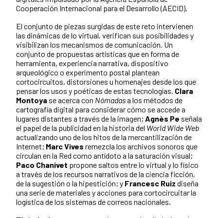
Cooperación Internacional para el Desarrollo (AECID).
El conjunto de piezas surgidas de este reto intervienen
las dinámicas de lo virtual, verifican sus posibilidades y
visibilizan los mecanismos de comunicación. Un
conjunto de propuestas artísticas que en forma de
herramienta, experiencia narrativa, dispositivo
arqueológico o experimento postal plantean
cortocircuitos, distorsiones u homenajes desde los que
pensar los usos y poéticas de estas tecnologías.
Clara
Montoya
se acerca con
Nómadas
a los métodos de
cartografía digital para considerar cómo se accede a
lugares distantes a través de la imagen;
Agnès Pe
señala
el papel de la publicidad en la historia del
World Wide Web
actualizando uno de los hitos de la mercantilización de
Internet;
Marc Vives
remezcla los archivos sonoros que
circulan en la Red como antídoto a la saturación visual;
Paco Chanivet
propone saltos entre lo virtual y lo físico
a través de los recursos narrativos de la ciencia ficción,
de la sugestión o la hipestición; y
Francesc Ruiz
diseña
una serie de materiales y acciones para cortocircuitar la
logística de los sistemas de correos nacionales.