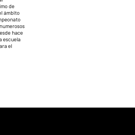
ximo de
el ámbito
ampeonato
n numerosos
desde hace
a escuela
ara el