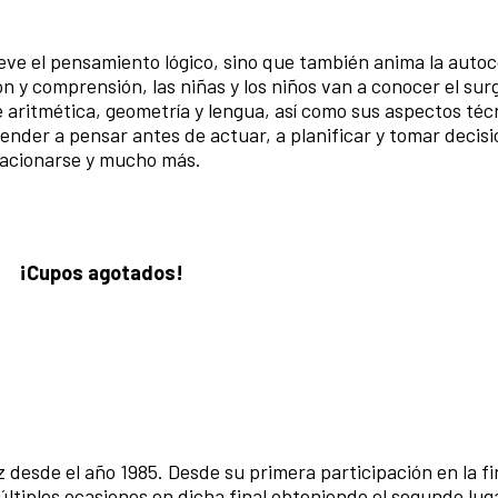
eve el pensamiento lógico, sino que también anima la auto
n y comprensión, las niñas y los niños van a conocer el sur
e aritmética, geometría y lengua, así como sus aspectos téc
prender a pensar antes de actuar, a planificar y tomar decis
elacionarse y mucho más.
¡Cupos agotados!
sde el año 1985. Desde su primera participación en la fi
tiples ocasiones en dicha final obteniendo el segundo lug