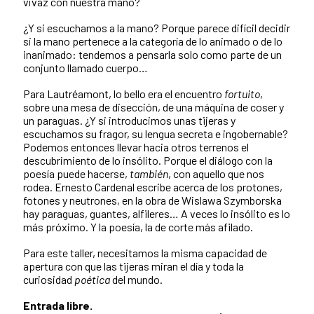
vivaz con nuestra mano?
¿Y si escuchamos a la mano? Porque parece difícil decidir
si la mano pertenece a la categoría de lo animado o de lo
inanimado: tendemos a pensarla solo como parte de un
conjunto llamado cuerpo…
Para Lautréamont, lo bello era el encuentro
fortuito
,
sobre una mesa de disección, de una máquina de coser y
un paraguas. ¿Y si introducimos unas tijeras y
escuchamos su fragor, su lengua secreta e ingobernable?
Podemos entonces llevar hacia otros terrenos el
descubrimiento de lo insólito. Porque el diálogo con la
poesía puede hacerse,
también
, con aquello que nos
rodea. Ernesto Cardenal escribe acerca de los protones,
fotones y neutrones, en la obra de Wislawa Szymborska
hay paraguas, guantes, alfileres… A veces lo insólito es lo
más próximo. Y la poesía, la de corte más afilado.
Para este taller, necesitamos la misma capacidad de
apertura con que las tijeras miran el día y toda la
curiosidad
poética
del mundo.
Entrada libre.