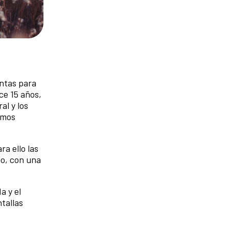
entas para
ce 15 años,
al y los
emos
a ello las
mo, con una
a y el
tallas