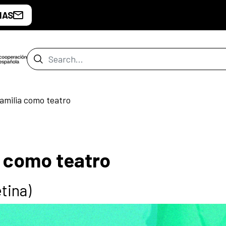
IAS
Search Bar
familia como teatro
a como teatro
tina)