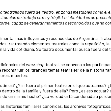
la teatralidad fuera del teatro, en zonas inestables como el 
ituación de trabajo es muy frágil. La intimidad es un presen
a torpe, capaz de generar momentos desconocidos que no c
erimental más influyentes y reconocidas de Argentina. Traba
os, rastreando elementos teatrales como la repetición, la
to en la vida cotidiana. Su teatro documental busca fuera del 
dicionales del
workshop
teatral, se convoca a los participa
a reconstruir los “grandes temas teatrales” de la historia fam
mores, muertes.
asistimos? ¿Y si fuera el primer teatro en el que actuamos? ¿
dentro de la familia y fuera de ella? Pero ¿es eso actuar?
nes de un mismo hecho? ¿La verdad está condenada a perde
as historias familiares canónicas, los archivos fotográficos,