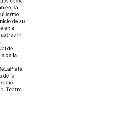
ados como
bién, la
uillermo
nicio de su
e en el
astres in
a
val de
ia de la
DeLaPlata
 de la
drama:
el Teatro