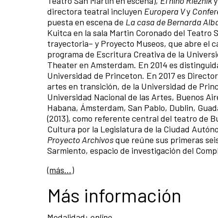
Teatro San Martín en escena),
El niño Rieznik
y
directora teatral incluyen
Europera V
y
Confer
puesta en escena de
La casa de Bernarda Alb
Kuitca en la sala Martin Coronado del Teatro 
trayectoria– y Proyecto Museos, que abre el ca
programa de Escritura Creativa de la Univers
Theater en Amsterdam. En 2014 es distinguid
Universidad de Princeton. En 2017 es Directora
artes en transición, de la Universidad de Prin
Universidad Nacional de las Artes, Buenos Air
Habana, Ámsterdam, San Pablo, Dublin, Guada
(2013), como referente central del teatro de
Cultura por la Legislatura de la Ciudad Autóno
Proyecto Archivos
que reúne sus primeras seis
Sarmiento, espacio de investigación del Compl
(más…)
Más información
Modalidad:
online