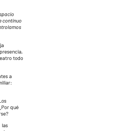
espacio
te continuo
ontrolamos
ja
 presencia,
teatro todo
ntes a
iliar:
Los
 ¿Por qué
rse?
 las