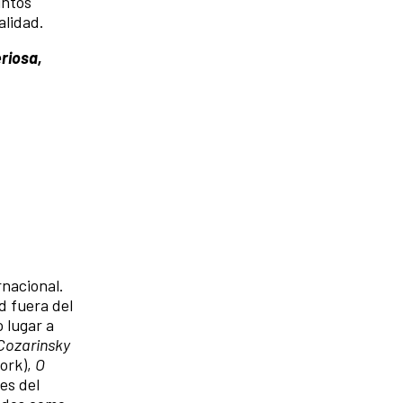
intos
alidad.
eriosa,
rnacional.
d fuera del
 lugar a
Cozarinsky
ork),
O
es del