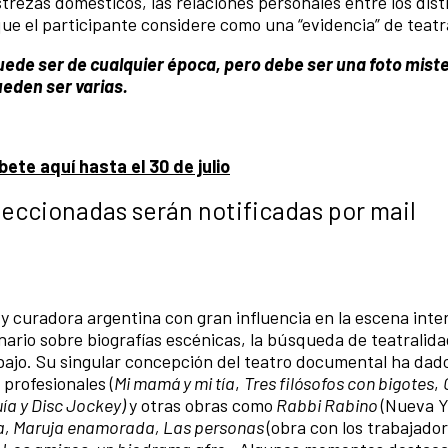
trezas domésticos, las relaciones personales entre los dist
que el participante considere como una “evidencia” de teatr
 puede ser de cualquier época, pero debe ser una foto mist
Pueden ser varias.
bete aquí hasta el 30 de julio
leccionadas serán notificadas por mail
 y curadora argentina con gran influencia en la escena inte
nario sobre biografías escénicas, la búsqueda de teatralida
abajo. Su singular concepción del teatro documental ha dado
 profesionales (
Mi mamá y mi tía
,
Tres filósofos con bigotes
,
ía y Disc Jockey)
y otras obras como
Rabbi Rabino
(Nueva Y
ija, Maruja enamorada, Las personas
(obra con los trabajador