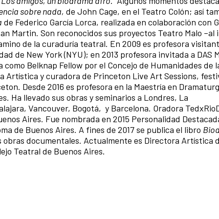
Los amigos, un biodrama afro
. Algunos momentos destac
encia sobre nada,
de John Cage, en el Teatro Colón; así tam
a
de Federico García Lorca, realizada en colaboración con G
San Martin. Son reconocidos sus proyectos Teatro Malo –al i
mino de la curaduría teatral. En 2009 es profesora visitant
idad de New York (NYU); en 2013 profesora invitada a DAS M
a como Belknap Fellow por el Concejo de Humanidades de l
 Artística y curadora de Princeton Live Art Sessions, festi
ceton. Desde 2016 es profesora en la Maestría en Dramaturg
es. Ha llevado sus obras y seminarios a Londres, La
lajara, Vancouver, Bogotá, y Barcelona. Oradora TedxRio
 Buenos Aires. Fue nombrada en 2015 Personalidad Destacada
ma de Buenos Aires. A fines de 2017 se publica el libro
Bio
 obras documentales. Actualmente es Directora Artística d
ejo Teatral de Buenos Aires.