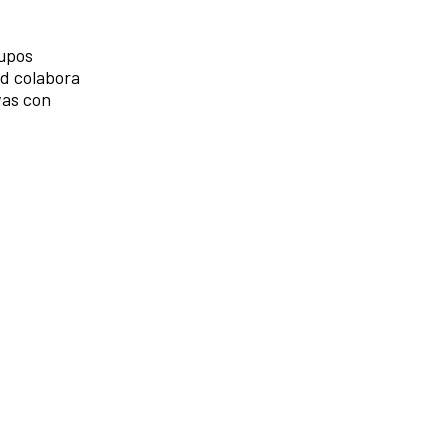
rupos
ad colabora
vas con