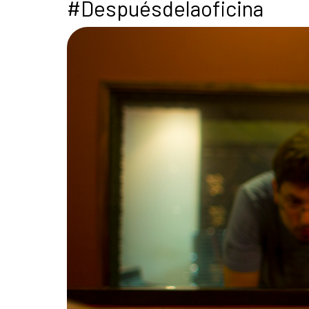
#Despuésdelaoficina