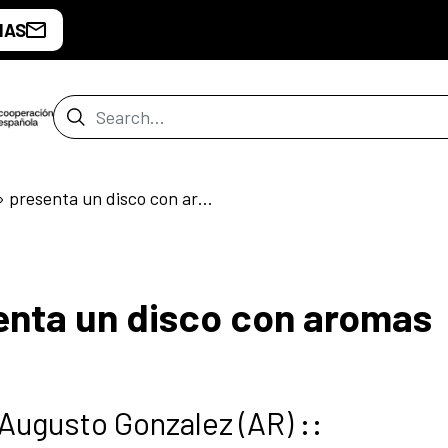
IAS
Search Bar
«Lila esencial» presenta un disco con aromas rioplatenses
senta un disco con aromas
 Augusto Gonzalez (AR) ::