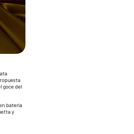
lata
propuesta
l goce del
en batería
netta y