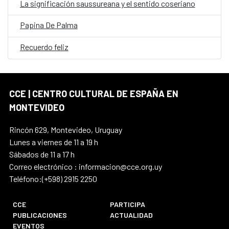
La significación saussureana y el sentido coseriano
Papina De Palma
Recuerdo feliz
CCE | CENTRO CULTURAL DE ESPAÑA EN
MONTEVIDEO
Rincón 629, Montevideo, Uruguay
Lunes a viernes de 11 a 19 h
Sábados de 11 a 17 h
Correo electrónico : informacion@cce.org.uy
Teléfono:(+598) 2915 2250
CCE
PARTICIPA
PUBLICACIONES
ACTUALIDAD
EVENTOS