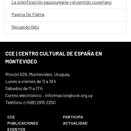
La significación saussureana y el sentido coseriano
Papina De Palma
Recuerdo feliz
CCE | CENTRO CULTURAL DE ESPAÑA EN
MONTEVIDEO
Rincón 629, Montevideo, Uruguay
Lunes a viernes de 11 a 19 h
Sábados de 11 a 17 h
Correo electrónico : informacion@cce.org.uy
Teléfono:(+598) 2915 2250
CCE
PARTICIPA
PUBLICACIONES
ACTUALIDAD
EVENTOS